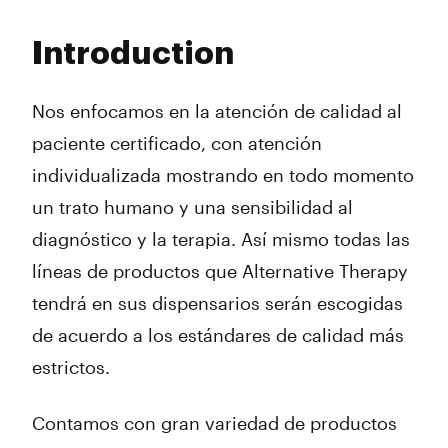
Monday
9:00 am - 7:00 pm
Tuesday
9:00 am - 7:00 pm
Introduction
Wednesday
9:00 am - 7:00 pm
Thursday
9:00 am - 7:00 pm
Friday
9:00 am - 7:00 pm
Nos enfocamos en la atención de calidad al
Saturday
9:00 am - 7:00 pm
paciente certificado, con atención
Sunday
10:00 am - 6:00 pm
individualizada mostrando en todo momento
un trato humano y una sensibilidad al
diagnóstico y la terapia. Así mismo todas las
líneas de productos que Alternative Therapy
tendrá en sus dispensarios serán escogidas
de acuerdo a los estándares de calidad más
estrictos.
Contamos con gran variedad de productos