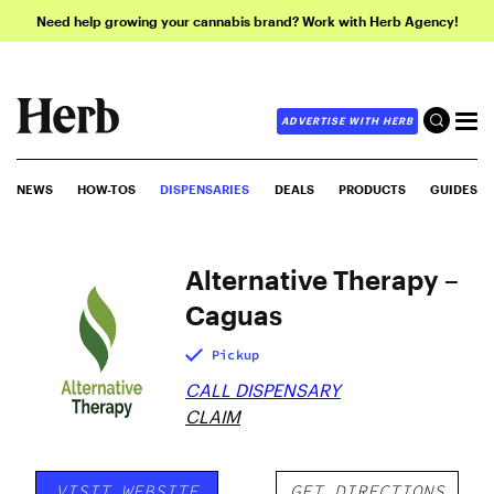
Need help growing your cannabis brand? Work with Herb Agency!
ADVERTISE WITH HERB
NEWS
HOW-TOS
DISPENSARIES
DEALS
PRODUCTS
GUIDES
Alternative Therapy –
Caguas
Pickup
CALL DISPENSARY
CLAIM
VISIT WEBSITE
GET DIRECTIONS