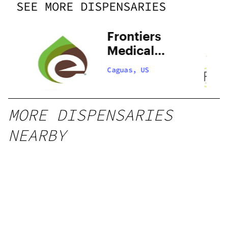
SEE MORE DISPENSARIES
Frontiers
Medical
Cannabis &
Caguas, US
Wellness
Center –
Caguas
MORE DISPENSARIES
NEARBY