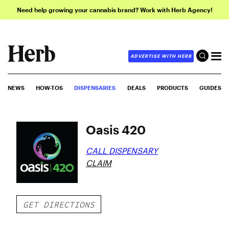
Need help growing your cannabis brand? Work with Herb Agency!
ADVERTISE WITH HERB
NEWS
HOW-TOS
DISPENSARIES
DEALS
PRODUCTS
GUIDES
Oasis 420
CALL DISPENSARY
CLAIM
GET DIRECTIONS