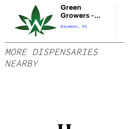
Green
Growers –
Bayamon
Bayamon, US
MORE DISPENSARIES
NEARBY