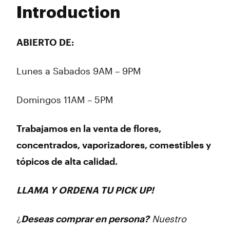
Tuesday
9:00 am - 9:00 pm
Introduction
Wednesday
9:00 am - 9:00 pm
Thursday
9:00 am - 9:00 pm
Friday
9:00 am - 9:00 pm
ABIERTO DE:
Saturday
9:00 am - 9:00 pm
Sunday
11:00 am - 7:00 pm
Lunes a Sabados 9AM – 9PM
Domingos 11AM – 5PM
Trabajamos en la venta de flores,
concentrados, vaporizadores, comestibles y
tópicos de alta calidad.
LLAMA Y ORDENA TU PICK UP!
¿
Deseas comprar en persona?
Nuestro