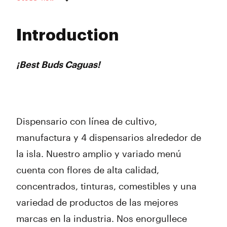
Monday
10:00 am - 8:00 pm
Tuesday
10:00 am - 8:00 pm
Introduction
Wednesday
10:00 am - 8:00 pm
Thursday
10:00 am - 8:00 pm
Friday
10:00 am - 8:00 pm
¡Best Buds Caguas!
Saturday
10:00 am - 6:00 pm
Sunday
10:00 am - 6:00 pm
Dispensario con línea de cultivo,
manufactura y 4 dispensarios alrededor de
la isla. Nuestro amplio y variado menú
cuenta con flores de alta calidad,
concentrados, tinturas, comestibles y una
variedad de productos de las mejores
marcas en la industria. Nos enorgullece