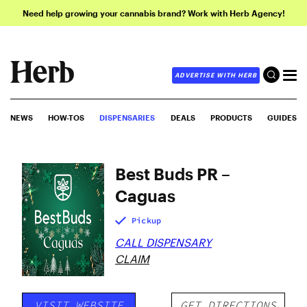
Need help growing your cannabis brand? Work with Herb Agency!
ADVERTISE WITH HERB
NEWS
HOW-TOS
DISPENSARIES
DEALS
PRODUCTS
GUIDES
Best Buds PR –
Caguas
Pickup
CALL DISPENSARY
CLAIM
VISIT WEBSITE
GET DIRECTIONS