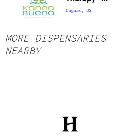
Caguas
Caguas, US
MORE DISPENSARIES
NEARBY