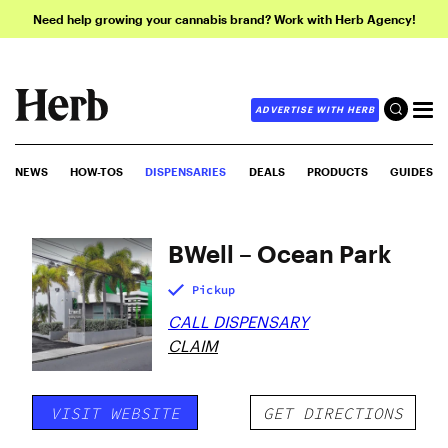
Need help growing your cannabis brand? Work with Herb Agency!
ADVERTISE WITH HERB
NEWS
HOW-TOS
DISPENSARIES
DEALS
PRODUCTS
GUIDES
BWell – Ocean Park
Pickup
CALL DISPENSARY
CLAIM
VISIT WEBSITE
GET DIRECTIONS