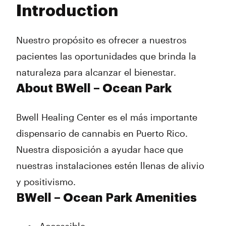
Introduction
Wednesday
9:00 am - 9:00 pm
Thursday
9:00 am - 9:00 pm
Friday
9:00 am - 9:00 pm
Nuestro propósito es ofrecer a nuestros
Saturday
9:00 am - 9:00 pm
pacientes las oportunidades que brinda la
Sunday
10:00 am - 7:00 pm
naturaleza para alcanzar el bienestar.
About BWell – Ocean Park
Bwell Healing Center es el más importante
dispensario de cannabis en Puerto Rico.
Nuestra disposición a ayudar hace que
nuestras instalaciones estén llenas de alivio
y positivismo.
BWell – Ocean Park Amenities