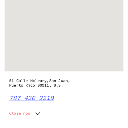
51 Calle Mcleary,San Juan,
Puerto Rico 00911, U.S.
787-420-2219
Close now
Monday
9:00 am - 9:00 pm
Tuesday
9:00 am - 9:00 pm