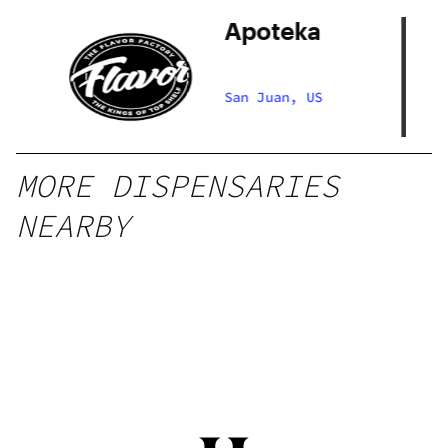
ry
Apoteka
ry
San Juan, US
MORE DISPENSARIES
NEARBY